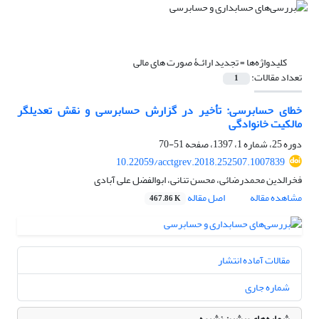
کلیدواژه‌ها =
تجدید ارائـۀ صورت های مالی
تعداد مقالات:
1
خطای حسابرسی: تأخیر در گزارش حسابرسی و نقش تعدیل‎گر
مالکیت خانوادگی
دوره 25، شماره 1، 1397، صفحه
51-70
10.22059/acctgrev.2018.252507.1007839
فخرالدین محمدرضائی، محسن تنانی، ابوالفضل علی آبادی
مشاهده مقاله
اصل مقاله
467.86 K
مقالات آماده انتشار
شماره جاری
شماره‌های پیشین نشریه