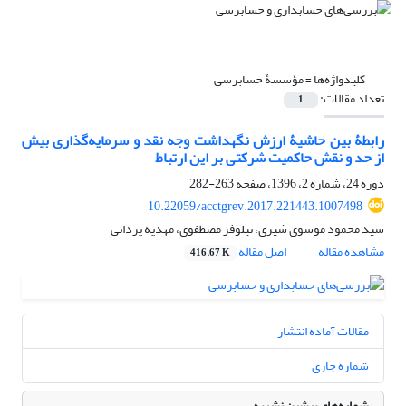
کلیدواژه‌ها =
مؤسسۀ حسابرسی
تعداد مقالات:
1
رابطۀ بین حاشیۀ ارزش نگهداشت وجه نقد و سرمایه‌گذاری بیش
‌از حد و نقش حاکمیت شرکتی بر این ارتباط
دوره 24، شماره 2، 1396، صفحه
263-282
10.22059/acctgrev.2017.221443.1007498
سید محمود موسوی شیری، نیلوفر مصطفوی، مهدیه یزدانی
مشاهده مقاله
اصل مقاله
416.67 K
مقالات آماده انتشار
شماره جاری
شماره‌های پیشین نشریه