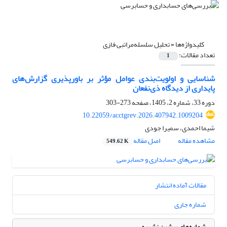
کلیدواژه‌ها =
تحلیل سلسله‌مراتبی فازی
تعداد مقالات:
1
شناسایی و اولویت‌‌بندی عوامل مؤثر بر باورپذیری گزارش‌‌های
پایداری از دیدگاه ذی‏‌نفعان
دوره 33، شماره 2، 1405، صفحه
273-303
10.22059/acctgrev.2026.407942.1009204
شیما احمدی، سمیرا جودی
مشاهده مقاله
اصل مقاله
549.62 K
مقالات آماده انتشار
شماره جاری
شماره‌های پیشین نشریه