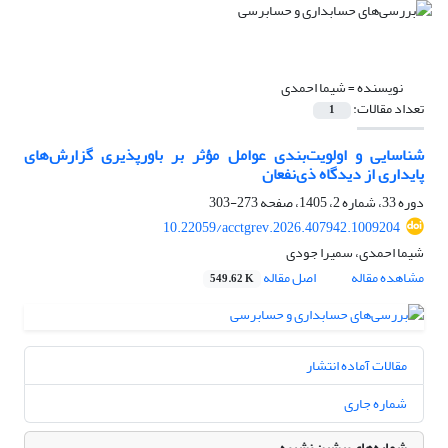
نویسنده =
شیما احمدی
تعداد مقالات:
1
شناسایی و اولویت‌‌بندی عوامل مؤثر بر باورپذیری گزارش‌‌های
پایداری از دیدگاه ذی‏‌نفعان
دوره 33، شماره 2، 1405، صفحه
273-303
10.22059/acctgrev.2026.407942.1009204
شیما احمدی، سمیرا جودی
مشاهده مقاله
اصل مقاله
549.62 K
مقالات آماده انتشار
شماره جاری
شماره‌های پیشین نشریه