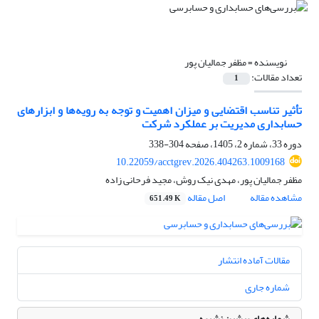
نویسنده =
مظفر جمالیان پور
تعداد مقالات:
1
تأثیر تناسب اقتضایی و میزان اهمیت و توجه به رویه‌ها و ابزارهای
حسابداری مدیریت بر عملکرد شرکت
دوره 33، شماره 2، 1405، صفحه
304-338
10.22059/acctgrev.2026.404263.1009168
مظفر جمالیان پور، مهدی نیک روش، مجید فرحانی زاده
مشاهده مقاله
اصل مقاله
651.49 K
مقالات آماده انتشار
شماره جاری
شماره‌های پیشین نشریه