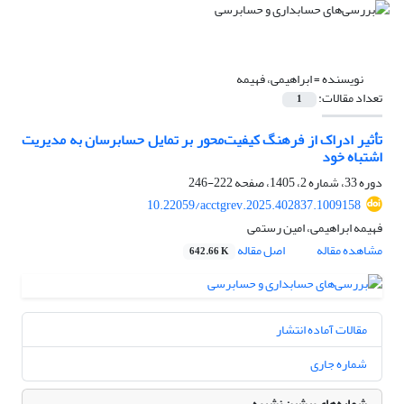
نویسنده =
ابراهیمی، فهیمه
تعداد مقالات:
1
تأثیر ادراک از فرهنگ کیفیت‌‌محور بر تمایل حسابرسان به مدیریت
اشتباه خود
دوره 33، شماره 2، 1405، صفحه
222-246
10.22059/acctgrev.2025.402837.1009158
فهیمه ابراهیمی، امین رستمی
مشاهده مقاله
اصل مقاله
642.66 K
مقالات آماده انتشار
شماره جاری
شماره‌های پیشین نشریه