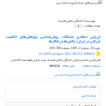
نویسنده =
اشکان غلامی فتیده
تعداد مقالات:
1
ارزیابی انتقادی مشکلات روش‌‌شناسی پژوهش‌‌های حاکمیت
شرکتی در ایران: چالش‌‌ها و ‌راه‏‌کارها
دوره 33، شماره 2، 1405، صفحه
360-419
10.22059/acctgrev.2025.383372.1009023
فخرالدین محمدرضائی، اشکان غلامی فتیده، سید عباس هوشمند کاشانی
مشاهده مقاله
اصل مقاله
809.85 K
مقالات آماده انتشار
شماره جاری
شماره‌های پیشین نشریه