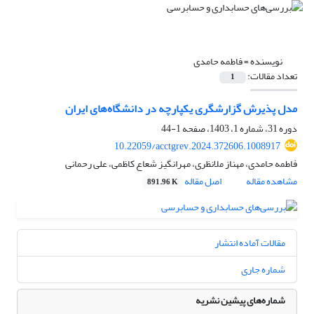
نویسنده =
فاطمه حامدی
تعداد مقالات:
1
مدل پذیرش گزارشگری یکپارچه در دانشگاه‌های ایران
دوره 31، شماره 1، 1403، صفحه
1-44
10.22059/acctgrev.2024.372606.1008917
فاطمه حامدی، مهناز ملانظری، مهرانگیز شعاع کاظمی، علی رحمانی
مشاهده مقاله
اصل مقاله
891.96 K
مقالات آماده انتشار
شماره جاری
شماره‌های پیشین نشریه