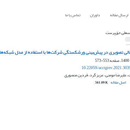
ارسال مقاله
داوران
تماس با ما
سعلی حق‌پرست
553-573
10.22059/acctgrev.2021.303
 علیرضا مومنی، عزیز گرد، فردین منصوری
اصل مقاله
561.09 K