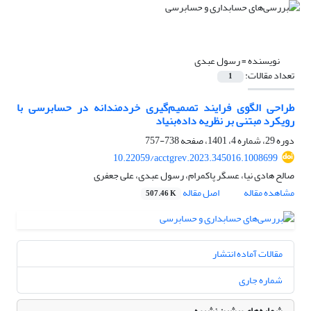
نویسنده =
رسول عبدی
تعداد مقالات:
1
طراحی الگوی فرایند تصمیم‌گیری خردمندانه در حسابرسی با
رویکرد مبتنی بر نظریه داده‌بنیاد
دوره 29، شماره 4، 1401، صفحه
738-757
10.22059/acctgrev.2023.345016.1008699
صالح هادی نیا، عسگر پاکمرام، رسول عبدی، علی جعفری
مشاهده مقاله
اصل مقاله
507.46 K
مقالات آماده انتشار
شماره جاری
شماره‌های پیشین نشریه