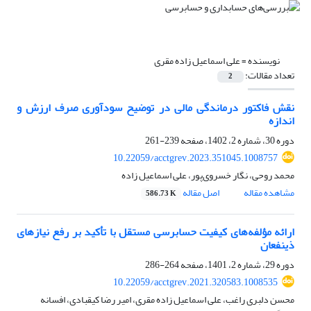
نویسنده =
علی اسماعیل زاده مقری
تعداد مقالات:
2
نقش فاکتور درماندگی مالی در توضیح سودآوری صرف ارزش و
اندازه
دوره 30، شماره 2، 1402، صفحه
239-261
10.22059/acctgrev.2023.351045.1008757
محمد روحی، نگار خسروی‌پور، علی اسماعیل زاده
مشاهده مقاله
اصل مقاله
586.73 K
ارائه مؤلفه‌های کیفیت حسابرسی مستقل با تأکید بر رفع نیازهای
ذی‏نفعان
دوره 29، شماره 2، 1401، صفحه
264-286
10.22059/acctgrev.2021.320583.1008535
محسن دلبری راغب، علی اسماعیل زاده مقری، امیر رضا کیقبادی، افسانه