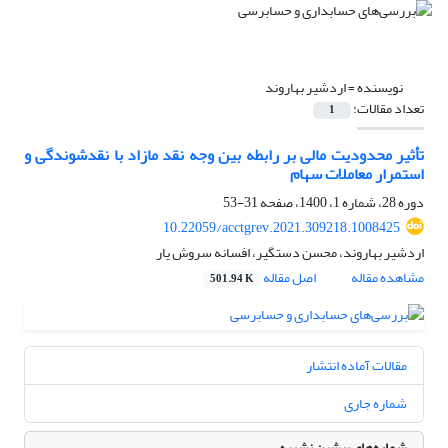
نویسنده =
اردشیر بهاروند
تعداد مقالات:
1
تأثیر محدودیت مالی بر رابطه بین وجه نقد مازاد با نقدشوندگی و
استمرار معاملات سهام
دوره 28، شماره 1، 1400، صفحه
31-53
10.22059/acctgrev.2021.309218.1008425
اردشیر بهاروند، محسن دستگیر، افسانه سروش یار
مشاهده مقاله
اصل مقاله
501.94 K
مقالات آماده انتشار
شماره جاری
شماره‌های پیشین نشریه