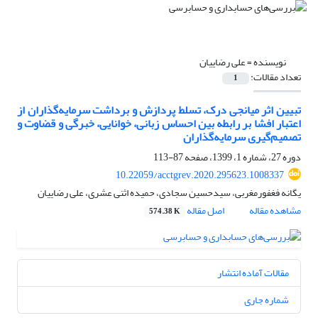
نویسنده =
علی رضاییان
تعداد مقالات:
1
تبیین اثر میانجی درک، تسلط پردازش و برداشت سرمایه‌گذاران از
اعتبار افشا بر رابطه بین احساس زبانی، خوانایی، خبرگی و قضاوت و
تصمیم‌گیری سرمایه‌گذاران
دوره 27، شماره 1، 1399، صفحه
87-113
10.22059/acctgrev.2020.295623.1008337
یگانه فغفورمغربی، سیدحسین سجادی، حمیده اثنی عشری، علی رضاییان
مشاهده مقاله
اصل مقاله
574.38 K
مقالات آماده انتشار
شماره جاری