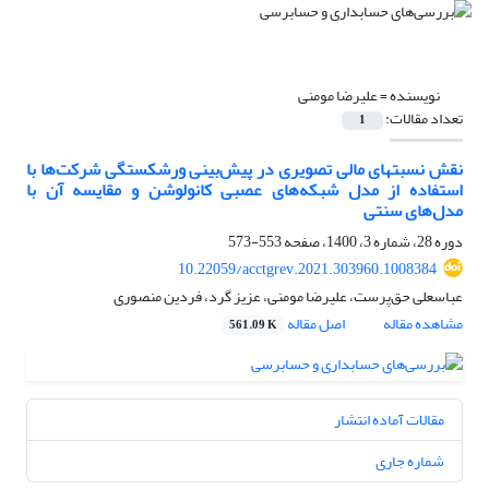
نویسنده =
علیرضا مومنی
تعداد مقالات:
1
نقش نسبت‎های مالی تصویری در پیش‌بینی ورشکستگی شرکت‌ها با
استفاده از مدل شبکه‌های عصبی کانولوشن و مقایسه آن با
مدل‌های سنتی
دوره 28، شماره 3، 1400، صفحه
553-573
10.22059/acctgrev.2021.303960.1008384
عباسعلی حق‌پرست، علیرضا مومنی، عزیز گرد، فردین منصوری
مشاهده مقاله
اصل مقاله
561.09 K
مقالات آماده انتشار
شماره جاری