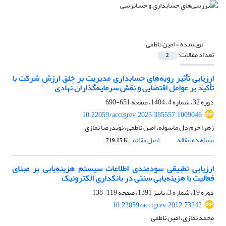
نویسنده =
امین ناظمی
تعداد مقالات:
2
ارزیابی تأثیر رویه‌های حسابداری مدیریت بر خلق ارزش شرکت با
تأکید بر عوامل اقتضایی و نقش سرمایه‌گذاران نهادی
دوره 32، شماره 4، 1404، صفحه
651-690
10.22059/acctgrev.2025.385557.1009046
زهرا خرم دل ماسوله، امین ناظمی، نویدرضا نمازی
مشاهده مقاله
اصل مقاله
719.15 K
ارزیابی تطبیقی سودمندی اطلاعات سیستم هزینه‌یابی بر مبنای
فعالیت با هزینه‌یابی سنتی در بانکداری الکترونیک
دوره 19، شماره 3، پاییز 1391، صفحه
119-138
10.22059/acctgrev.2012.73242
محمد نمازی، امین ناظمی