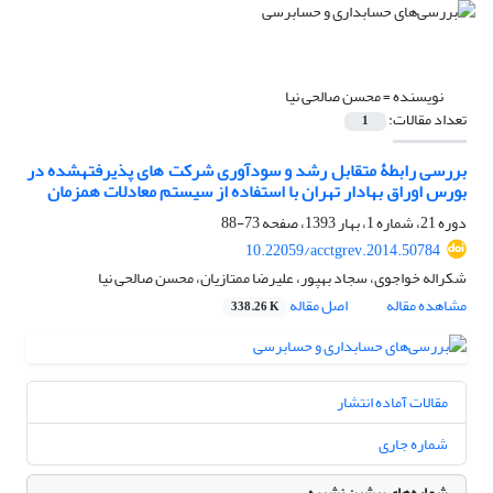
نویسنده =
محسن صالحی نیا
تعداد مقالات:
1
بررسی رابطۀ متقابل رشد و سودآوری شرکت های پذیرفته‎شده در
بورس اوراق بهادار تهران با استفاده از سیستم معادلات همزمان
دوره 21، شماره 1، بهار 1393، صفحه
73-88
10.22059/acctgrev.2014.50784
شکراله خواجوی، سجاد بهپور، علیرضا ممتازیان، محسن صالحی نیا
مشاهده مقاله
اصل مقاله
338.26 K
مقالات آماده انتشار
شماره جاری
شماره‌های پیشین نشریه