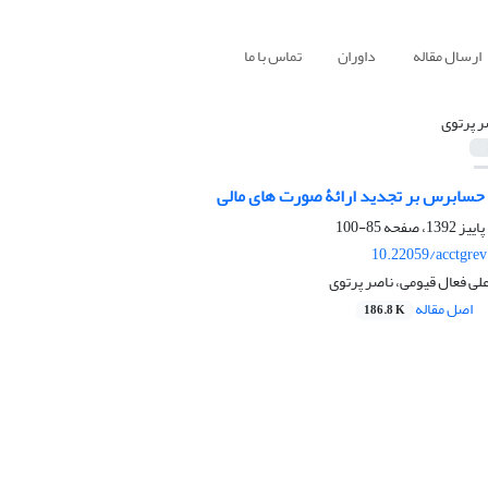
ارسال مقاله
داوران
تماس با ما
ر پرتوی
ی حسابرس بر تجدید ارائۀ صورت های مالی
85-100
10.22059/acctgre
ی فعال قیومی، ناصر پرتوی
اصل مقاله
186.8 K