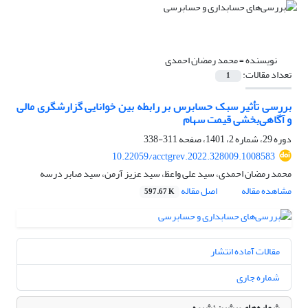
نویسنده =
محمد رمضان احمدی
تعداد مقالات:
1
بررسی تأثیر سبک حسابرس بر رابطه بین خوانایی گزارشگری مالی
و آگاهی‌بخشی قیمت سهام
دوره 29، شماره 2، 1401، صفحه
311-338
10.22059/acctgrev.2022.328009.1008583
محمد رمضان احمدی، سید علی واعظ، سید عزیز آرمن، سید صابر درسه
مشاهده مقاله
اصل مقاله
597.67 K
مقالات آماده انتشار
شماره جاری
شماره‌های پیشین نشریه